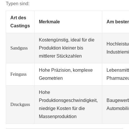
Typen sind:
Art des
Merkmale
Am besten
Castings
Kostengünstig, ideal für die
Hochleistu
Sandguss
Produktion kleiner bis
Industriem
mittlerer Stückzahlen
Hohe Präzision, komplexe
Lebensmitt
Feinguss
Geometrien
Pharmazeu
Hohe
Produktionsgeschwindigkeit,
Baugewerb
Druckguss
niedrige Kosten für die
Automobili
Massenproduktion