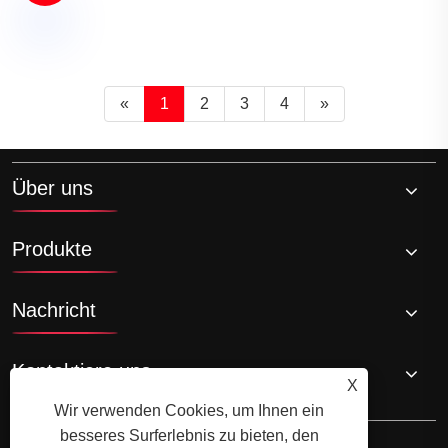
«
1
2
3
4
»
Über uns
Produkte
Nachricht
Kontaktiere uns
X
Wir verwenden Cookies, um Ihnen ein
besseres Surferlebnis zu bieten, den