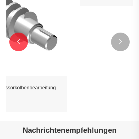


CNC -Metall -Zahnradbearbeitung
Mehr sehen >>
Nachrichtenempfehlungen