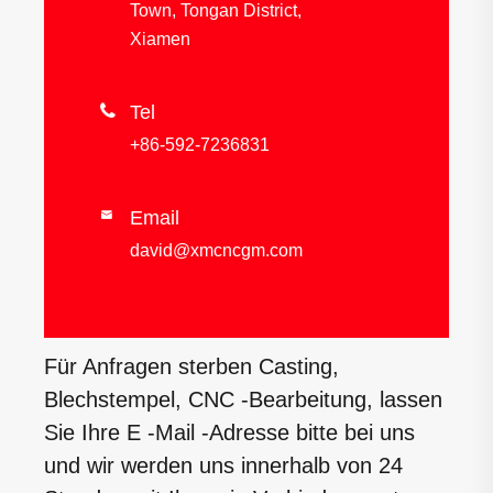
Town, Tongan District,
Xiamen

Tel
+86-592-7236831
Email

david@xmcncgm.com
Für Anfragen sterben Casting,
Blechstempel, CNC -Bearbeitung, lassen
Sie Ihre E -Mail -Adresse bitte bei uns
und wir werden uns innerhalb von 24