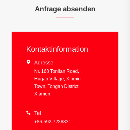
Anfrage absenden
Kontaktinformation

Adresse
Nr. 168 Tonlian Road,
Hugan Village, Xinmin
Town, Tongan District,
Xiamen

Tel
+86-592-7236831