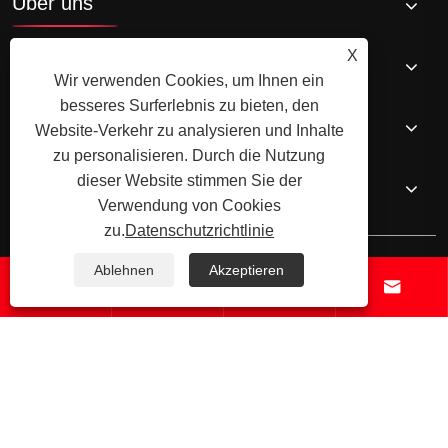
Über uns
X
Produkte
Wir verwenden Cookies, um Ihnen ein
besseres Surferlebnis zu bieten, den
Nachricht
Website-Verkehr zu analysieren und Inhalte
zu personalisieren. Durch die Nutzung
dieser Website stimmen Sie der
Kontaktiere uns
Verwendung von Cookies
zu.
Datenschutzrichtlinie
Ablehnen
Akzeptieren




Copyright © 2024 Xiamen Xiangxing Xin Industry and Trade Co., Ltd.
Alle Rechte vorbehalten.
Links
Sitemap
RSS
XML
Datenschutzrichtlinie