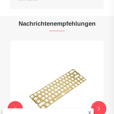
Nachrichtenempfehlungen


X