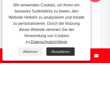
Wir verwenden Cookies, um Ihnen ein
besseres Surferlebnis zu bieten, den
Website-Verkehr zu analysieren und Inhalte
zu personalisieren. Durch die Nutzung
Wie prägt die Bearbeitung von
dieser Website stimmen Sie der
Kupfertastaturen die nächste Generation
Verwendung von Cookies
mechanischer Tastaturen?
zu.
Datenschutzrichtlinie
Mehr sehen >>
Ablehnen
Akzeptieren




Über uns
Produkte
Nachricht