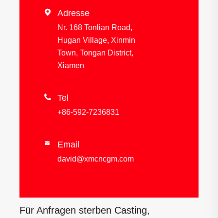

Adresse
Nr. 168 Tonlian Road,
Hugan Village, Xinmin
Town, Tongan District,
Xiamen

Tel
+86-592-7236831
Email

david@xmcncgm.com
Für Anfragen sterben Casting,