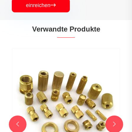
einreichen

Verwandte Produkte

