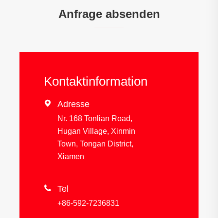
Anfrage absenden
Kontaktinformation

Adresse
Nr. 168 Tonlian Road,
Hugan Village, Xinmin
Town, Tongan District,
Xiamen

Tel
+86-592-7236831